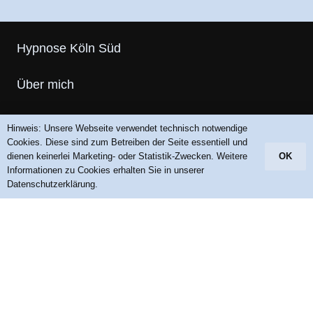
Hypnose Köln Süd
Über mich
Ablauf einer Hypnosesitzung
Hinweis: Unsere Webseite verwendet technisch notwendige
Cookies. Diese sind zum Betreiben der Seite essentiell und
Anwendungsgebiete
dienen keinerlei Marketing- oder Statistik-Zwecken. Weitere
OK
Informationen zu Cookies erhalten Sie in unserer
Datenschutzerklärung.
FAQ
Medien & Links
Blog
Kontakt