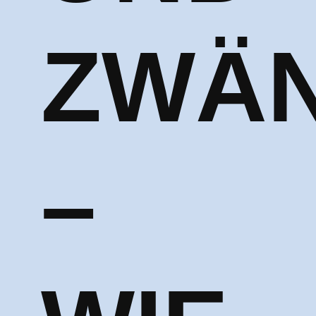
ZWÄ
–