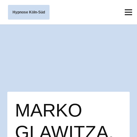
Hypnose Köln-Süd
MARKO
GLAWITZA,